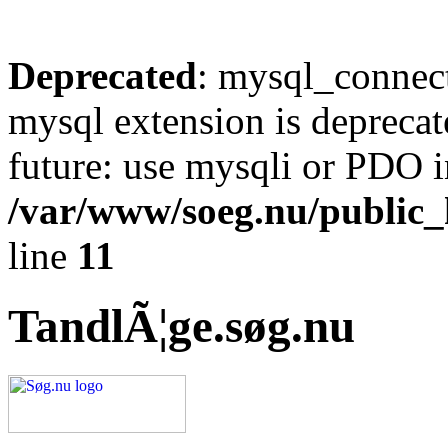
Deprecated
: mysql_connect
mysql extension is deprecat
future: use mysqli or PDO i
/var/www/soeg.nu/public_h
line
11
TandlÃ¦ge.søg.nu