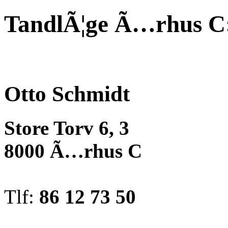
TandlÃ¦ge Ã…rhus C
Otto Schmidt
Store Torv 6, 3
8000 Ã…rhus C
Tlf:
86 12 73 50