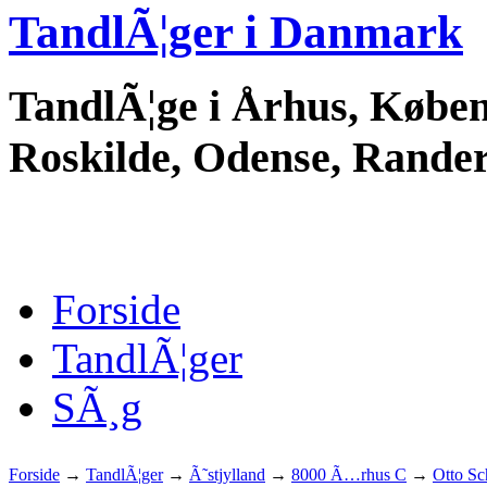
TandlÃ¦ger i Danmark
TandlÃ¦ge i Århus, Køben
Roskilde, Odense, Randers
Forside
TandlÃ¦ger
SÃ¸g
Forside
→
TandlÃ¦ger
→
Ã˜stjylland
→
8000 Ã…rhus C
→
Otto Sc