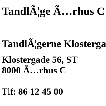
TandlÃ¦ge Ã…rhus C
TandlÃ¦gerne Klosterg
Klostergade 56, ST
8000 Ã…rhus C
Tlf:
86 12 45 00