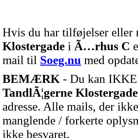
Hvis du har tilføjelser eller 
Klostergade
i
Ã…rhus C
e
mail til
Soeg.nu
med opdate
BEMÆRK
- Du kan IKKE s
TandlÃ¦gerne Klostergade
adresse. Alle mails, der ikk
manglende / forkerte oplysn
ikke besvaret.