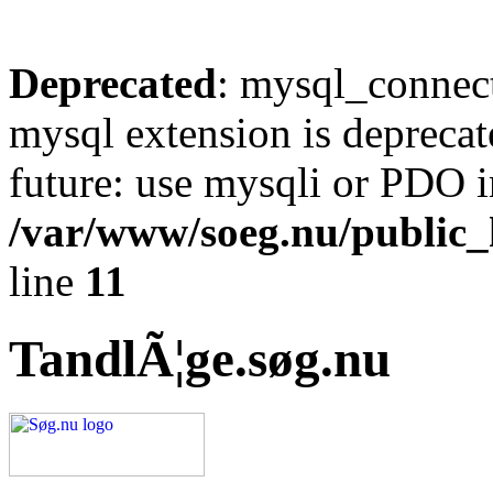
Deprecated
: mysql_connect
mysql extension is deprecat
future: use mysqli or PDO i
/var/www/soeg.nu/public_h
line
11
TandlÃ¦ge.søg.nu