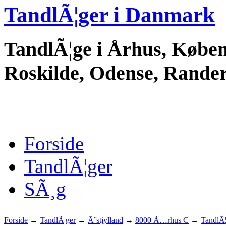
TandlÃ¦ger i Danmark
TandlÃ¦ge i Århus, Køben
Roskilde, Odense, Randers
Forside
TandlÃ¦ger
SÃ¸g
Forside
→
TandlÃ¦ger
→
Ã˜stjylland
→
8000 Ã…rhus C
→
TandlÃ¦